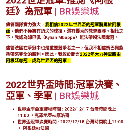
2022世足冠軍:推測《阿根
廷》為冠軍
|
BR娛樂城
儘管兩隊實力強大，
我相信2022年世界盃的冠軍將屬於阿根
廷
。他們不僅擁有頂尖的球技，還有優秀的教練團隊。相比之
下，我認為姆巴佩（Kylian Mbappe）無法帶領法國奪冠。
儘管法國在爭冠中也是重要競爭者之一，但我不相信姆巴佩能
夠帶來完全的勝利。因此，我敢於斷言
2022年大力神盃將由
阿根廷奪冠，成為世界盃的冠軍！
2022世界盃時間:冠軍決賽、
亞軍、季軍
|
BR娛樂城
世界盃季亞軍賽程時間 :
2022/12/17 台灣時間晚上
11:00 ，克羅地亞vs摩洛哥
世界盃冠軍決賽時間 :
2022/12/18 台灣時間晚上11:00
， 阿根廷vs法國