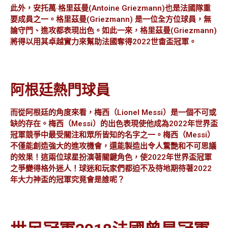
此外，安托萬·格里茲曼(Antoine Griezmann)也是法國隊重
要成員之一。格里茲曼(Griezmann) 是一位全方位球員，無
論守門、進攻都表現出色。如此一來，格里茲曼(Griezmann)
將得以用其卓越實力來幫助法國奪得2022世畬盃冠軍。
阿根廷熱門球員
而從阿根廷的角度來看，梅西（Lionel Messi）是一個不可或
缺的存在。梅西（Messi）的出色表現使他成為2022年世界盃
冠軍競爭中最受關注和眾所皆知的名字之一。梅西（Messi）
不僅能創造強大的進攻機會，還能製造出令人驚艷和不可思議
的效果！這兩位球星扮演著關鍵角色，使2022年世界盃冠軍
之爭變得格外迷人！球迷和玩家們都迫不及待地期待著2022
年大力神盃的冠軍究竟會是誰呢？