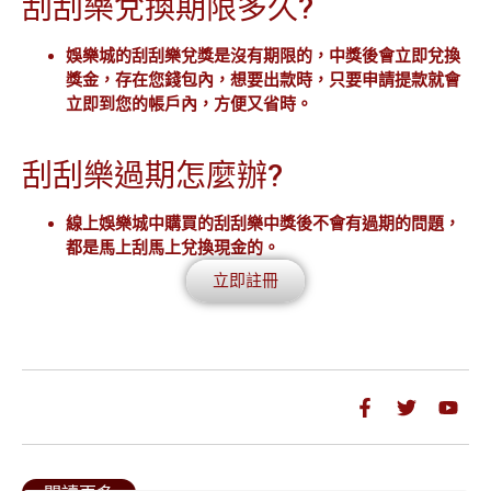
刮刮樂兌換期限多久?
娛樂城的刮刮樂兌獎是沒有期限的，中獎後會立即兌換
獎金，存在您錢包內，想要出款時，只要申請提款就會
立即到您的帳戶內，方便又省時。
刮刮樂過期怎麼辦?
線上娛樂城中購買的刮刮樂中獎後不會有過期的問題，
都是馬上刮馬上兌換現金的。
立即註冊
分享給朋友