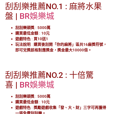
刮刮樂推薦NO.1 : 麻將水果
盤 |
BR娛樂城
刮刮樂頭獎 : 5000萬
購買最低金額 : 10元
遊戲特色 : 買10送1
玩法說明 : 購買後刮開「你的麻將」區共16麻獎符號，
即可兌獎該格對應獎金，獎金最大10000倍。
刮刮樂推薦NO.2 : 十倍驚
喜 |
BR娛樂城
刮刮樂頭獎 : 5000萬
購買最低金額 : 10元
遊戲特色 : 獎勵遊戲收集「發、大、財」三字可再獲得
一張免費刮刮樂。