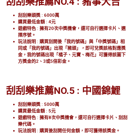
刮刮樂推薦NO.4 : 豬事大吉
刮刮樂頭獎 : 6000萬
購買最低金額 : 4元
遊戲特色 : 擁有20次中獎機會，還可自行選擇卡片、選
擇序號。
玩法說明 : 購買刮開後「我的號碼」與「中獎號碼」相
同或「我的號碼」出現「豬頭」，即可兌獎該格對應獎
金，我的號碼出現「橘子、元寶、梅花」可獲得該圖下
方獎金的2、3或5倍彩金。
刮刮樂推薦NO.5 : 中國錦鯉
刮刮樂頭獎 : 5000萬
購買最低金額 : 5元
遊戲特色 : 擁有8次中獎機會，還可自行選擇卡片、刮刮
樂代碼。
玩法說明 : 購買後刮開任何金額，即可獲得該獎金。