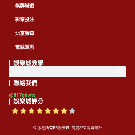
棋牌遊戲
彩票投注
北京賽車
電競遊戲
娛樂城教學
聯絡我們
@817gdwtc
娛樂城評分
© 版權所有
BR娛樂城
喬威SEO網頁設計