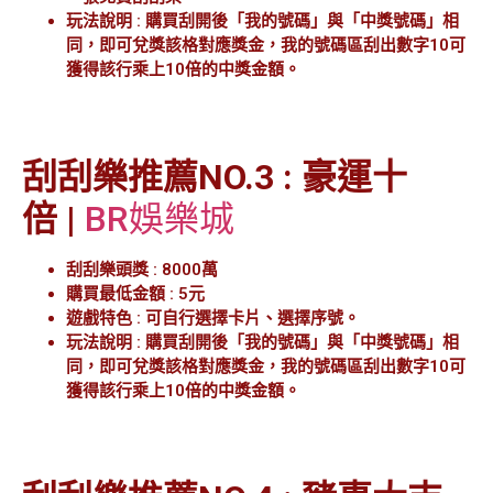
玩法說明 : 購買刮開後「我的號碼」與「中獎號碼」相
同，即可兌獎該格對應獎金，我的號碼區刮出數字10可
獲得該行乘上10倍的中獎金額。
刮刮樂推薦NO.3 : 豪運十
倍
|
BR娛樂城
刮刮樂頭獎 : 8000萬
購買最低金額 : 5元
遊戲特色 : 可自行選擇卡片、選擇序號。
玩法說明 : 購買刮開後「我的號碼」與「中獎號碼」相
同，即可兌獎該格對應獎金，我的號碼區刮出數字10可
獲得該行乘上10倍的中獎金額。