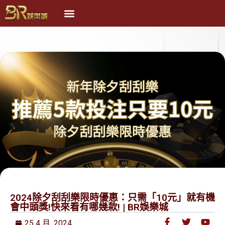
2024除夕刮刮樂限時優惠：只需「10元」就有機
會中頭獎!快來看有哪幾款! | BR娛樂城
25 4 月, 2024