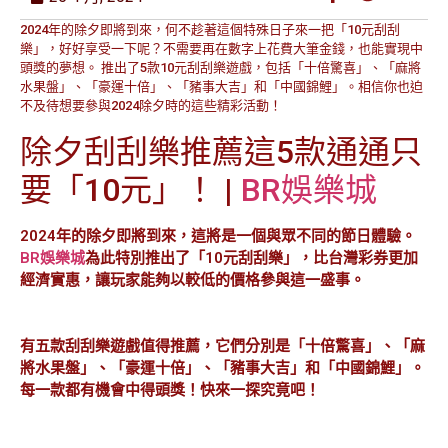
2024年的除夕即將到來，何不趁著這個特殊日子來一把「10元刮刮
樂」，好好享受一下呢？不需要再在數字上花費大筆金錢，也能實現中
頭獎的夢想。 推出了5款10元刮刮樂遊戲，包括「十倍驚喜」、「麻將
水果盤」、「豪運十倍」、「豬事大吉」和「中國錦鯉」。相信你也迫
不及待想要參與2024除夕時的這些精彩活動！
除夕刮刮樂推薦這5款通通只
要「10元」！ |
BR娛樂城
2024年的除夕即將到來，這將是一個與眾不同的節日體驗。
BR娛樂城
為此特別推出了「10元刮刮樂」，比台灣彩券更加
經濟實惠，讓玩家能夠以較低的價格參與這一盛事。
有五款刮刮樂遊戲值得推薦，它們分別是「十倍驚喜」、「麻
將水果盤」、「豪運十倍」、「豬事大吉」和「中國錦鯉」。
每一款都有機會中得頭獎！快來一探究竟吧！