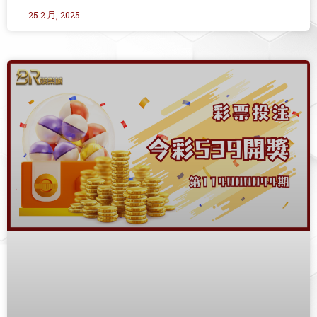
25 2 月, 2025