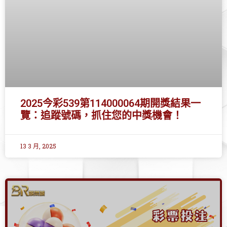
2025今彩539第114000064期開獎結果一
覽：追蹤號碼，抓住您的中獎機會！
13 3 月, 2025