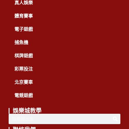
真人娛樂
體育賽事
電子遊戲
捕魚機
棋牌遊戲
彩票投注
北京賽車
電競遊戲
娛樂城教學