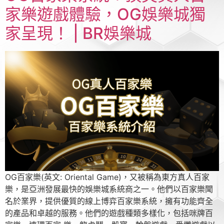
家樂遊戲體驗，OG娛樂城獨
家呈現！ | BR娛樂城
OG百家樂(英文: Oriental Game)，又被稱為東方真人百家
樂，是亞洲發展最快的娛樂城系統商之一。他們以百家樂聞
名於業界，提供優質的線上博弈百家樂系統，擁有功能齊全
的產品和卓越的服務。他們的遊戲種類多樣化，包括咪牌百