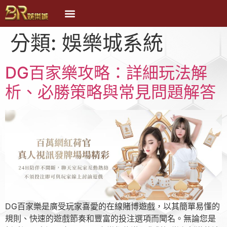
分類:
娛樂城系統
DG百家樂攻略：詳細玩法解
析、必勝策略與常見問題解答
DG百家樂是廣受玩家喜愛的在線賭博遊戲，以其簡單易懂的
規則、快速的遊戲節奏和豐富的投注選項而聞名。無論您是