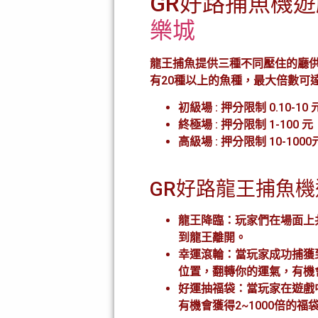
GR好路捕魚機遊
樂城
龍王捕魚提供三種不同壓住的廳
有20種以上的魚種，最大倍數可達
初級場 : 押分限制 0.10-10 
終極場 : 押分限制 1-100 元
高級場 : 押分限制 10-1000
GR好路龍王捕魚
龍王降臨：玩家們在場面上共
到龍王離開。
幸運滾輪：當玩家成功捕獲
位置，翻轉你的運氣，有機會
好運抽福袋：當玩家在遊戲
有機會獲得2~1000倍的福