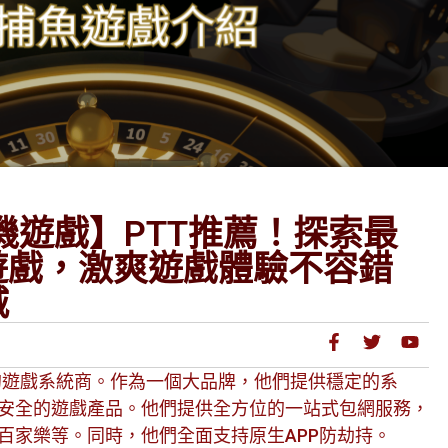
機遊戲】PTT推薦！探索最
遊戲，激爽遊戲體驗不容錯
城
的遊戲系統商。作為一個大品牌，他們提供穩定的系
安全的遊戲產品。他們提供全方位的一站式包網服務，
百家樂等。同時，他們全面支持原生APP防劫持。