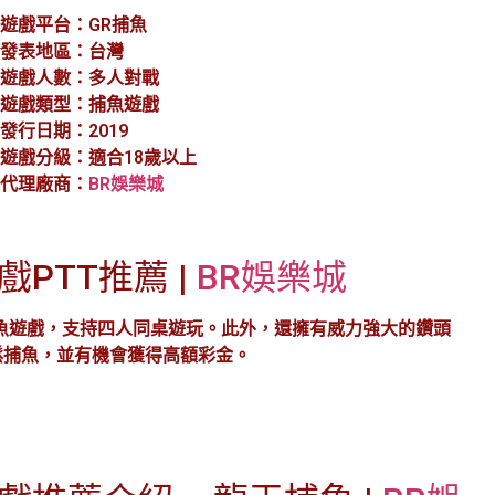
遊戲平台：GR捕魚
發表地區：台灣
遊戲人數：多人對戰
遊戲類型：捕魚遊戲
發行日期：2019
遊戲分級：適合18歲以上
代理廠商：
BR娛樂城
PTT推薦 |
BR娛樂城
魚遊戲，支持四人同桌遊玩。此外，還擁有威力強大的鑽頭
鬆捕魚，並有機會獲得高額彩金。