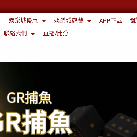
娛樂城優惠
娛樂城遊戲
APP下載
關
聯絡我們
直播/比分