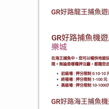
GR好路龍王捕魚
GR好路捕魚機遊
樂城
在海王捕魚中，您可以暢快地遊
限。無論是哪種押注廳，都隨您
初級場 : 押分限制 0.10-10 
終極場 : 押分限制 1-100 元
高級場 : 押分限制 10-1000
GR好路海王捕魚