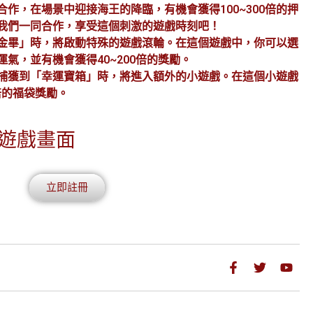
作，在場景中迎接海王的降臨，有機會獲得100~300倍的押
我們一同合作，享受這個刺激的遊戲時刻吧！
金畢」時，將啟動特殊的遊戲滾輪。在這個遊戲中，你可以選
氣，並有機會獲得40~200倍的獎勵。
捕獲到「幸運寶箱」時，將進入額外的小遊戲。在這個小遊戲
倍的福袋獎勵。
機遊戲畫面
立即註冊