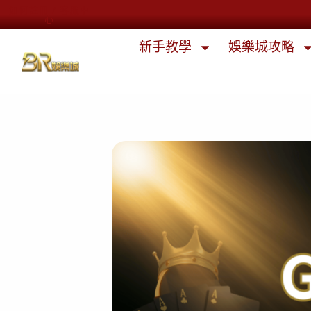
如何註冊 / 客服中
心
新手教學
娛樂城攻略​