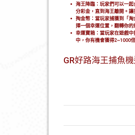
海王降臨：玩家們可以一起合
分彩金，直到海王離開。讓
掏金幣：當玩家捕獲到「淘
擇一個幸運位置，翻轉你的運
幸運寶箱：當玩家在遊戲中
中，你有機會獲得2~1000
GR好路海王捕魚
分享給朋友