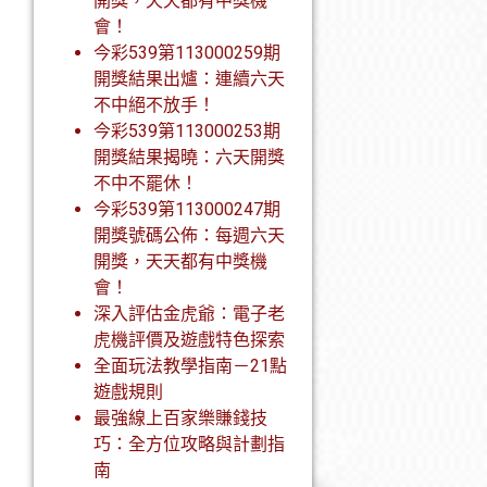
開獎，天天都有中獎機
會！
今彩539第113000259期
開獎結果出爐：連續六天
不中絕不放手！
今彩539第113000253期
開獎結果揭曉：六天開獎
不中不罷休！
今彩539第113000247期
開獎號碼公佈：每週六天
開獎，天天都有中獎機
會！
深入評估金虎爺：電子老
虎機評價及遊戲特色探索
全面玩法教學指南－21點
遊戲規則
最強線上百家樂賺錢技
巧：全方位攻略與計劃指
南