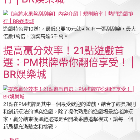
遊戲特色買10送1，最低只要10元就可擁有一張刮刮樂，最大
倍數1萬倍，頭獎高達5千萬。
提高贏分效率！21點遊戲首
選：PM棋牌帶你翻倍享受！ |
BR娛樂城
21點在PM棋牌是其中一個最受歡迎的遊戲，結合了經典規則
和創新玩法的博奕遊戲。除了提供熟悉的遊戲場景給老牌玩
家，贏分結束後還能選擇是否開啟乘勝追擊模式，讓每一個
新局都充滿懸念和挑戰。