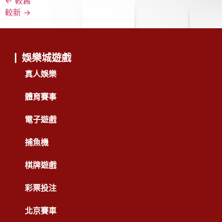
←
較舊
較新
→
娛樂城遊戲
真人娛樂
體育賽事
電子遊戲
捕魚機
棋牌遊戲
彩票投注
北京賽車