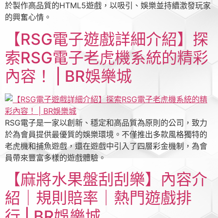
於製作高品質的HTML5遊戲，以吸引、娛樂並持續激發玩家
的興奮心情。
【RSG電子遊戲詳細介紹】探
索RSG電子老虎機系統的精彩
內容！ | BR娛樂城
RSG電子是一家以創新、穩定和高品質為原則的公司，致力
於為會員提供最優質的娛樂環境。不僅推出多款風格獨特的
老虎機和捕魚遊戲，還在遊戲中引入了四層彩金機制，為會
員帶來豐富多樣的遊戲體驗。
【麻將水果盤刮刮樂】內容介
紹｜規則賠率｜熱門遊戲排
行 | BR娛樂城