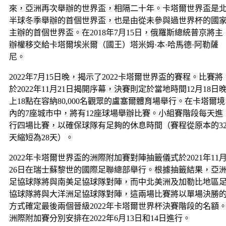
來，亞洲再次舉辦的世界盃，相隔二十年。卡塔爾世界盃是
半球冬季舉辦的首個世界盃，也是由從未參與過世界杯的國
主辦的首個世界盃。在2018年7月15日，俄羅斯總統普京將主
辦權移交給卡塔爾埃米爾（國王）塔米姆·本·哈馬德·阿勒薩
尼。
2022年7月15日晚，揭示了2022卡塔爾世界盃的賽程。比賽將
於2022年11月21日揭開序幕，決賽則定於當地時間12月18日
上18點在容納80,000名觀眾的盧塞爾體育場舉行。在卡塔爾境
內的7座城市中，將有12座球場舉辦比賽。小組賽階段每天進
行四場比賽，以確保球隊有足夠的休息時間（賽程從原本的3
天縮短為28天）。
2022年卡塔爾世界盃的洲際附加賽對陣抽籤儀式於2021年11
26日在瑞士蘇黎世的國際足聯總部舉行。根據抽籤結果，亞
足協球隊將與南美足協球隊對陣，而中北美洲及加勒比地區
協球隊將與大洋洲足協球隊對陣，這兩場比賽將以單場決勝
方式確定最後兩個晉級2022年卡塔爾世界杯決賽階段的名額
洲際附加賽分別安排在2022年6月13日和14日進行。