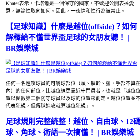
Khater表示，卡塔爾是一個保守的國家，不歡迎公開表達愛
意，無論性取向如何。因此，一夜情和性行為被禁止。
【足球知識】什麼是越位(offside)？如何
解釋給不懂世界盃足球的女朋友聽！ |
BR娛樂城
任何一名進攻球員的可觸球部位（頭、軀幹、腳，手部不算
內）的任何部位，比越位線更靠近守門員者，也就是「越位
置以倒數第二個防守球員以及球的位置來劃定。越位位置並
代表犯規，但傳球進攻就算越位犯規」。
足球規則完整統整！越位、自由球、12
球、角球、術語一次搞懂！ | BR娛樂城