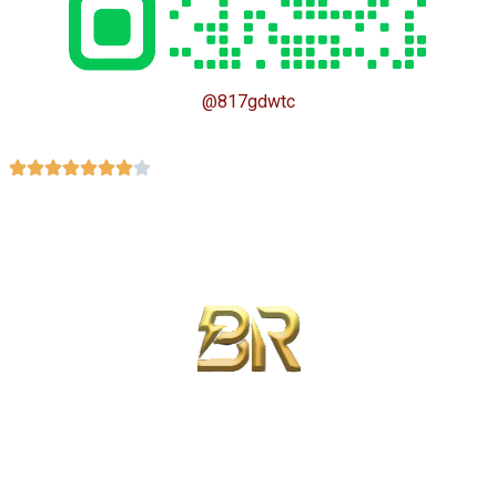
@817gdwtc
娛樂城評分
© 版權所有
BR娛樂城
喬威SEO網頁設計