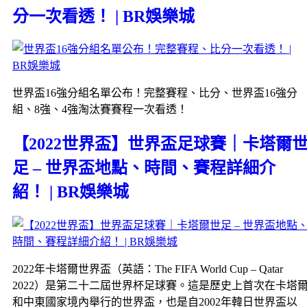
分一次看透！ | BR娛樂城
世界盃16強分組名單公布！完整賽程、比分、世界盃16強分
組、8強、4強淘汰賽賽程一次看透！
【2022世界盃】世界盃足球賽｜卡塔爾
足 – 世界盃地點、時間、賽程詳細介
紹！ | BR娛樂城
2022年卡塔爾世界盃（英語：The FIFA World Cup – Qatar
2022）是第二十二屆世界杯足球賽。這是歷史上首次在卡塔
和中東國家境內舉行的世界盃，也是自2002年韓日世界盃以