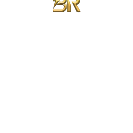
首頁
存取款
登入
優惠