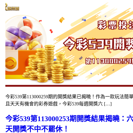
今彩539第113000259期的開獎結果已揭曉！作為一款玩法簡
且天天有機會的彩券遊戲，今彩539每週開獎六 […]
今彩539第113000253期開獎結果揭曉：
天開獎不中不罷休！