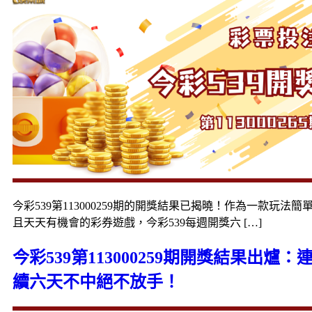
今彩539第113000259期的開獎結果已揭曉！作為一款玩法簡
且天天有機會的彩券遊戲，今彩539每週開獎六 […]
今彩539第113000259期開獎結果出爐：
續六天不中絕不放手！