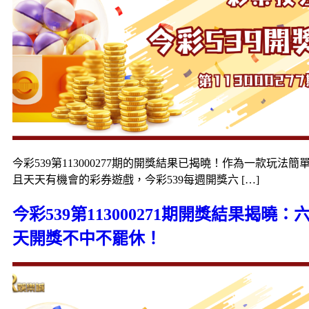
今彩539第113000277期的開獎結果已揭曉！作為一款玩法簡
且天天有機會的彩券遊戲，今彩539每週開獎六 […]
今彩539第113000271期開獎結果揭曉：
天開獎不中不罷休！