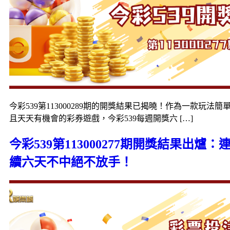
今彩539第113000289期的開獎結果已揭曉！作為一款玩法簡
且天天有機會的彩券遊戲，今彩539每週開獎六 […]
今彩539第113000277期開獎結果出爐：
續六天不中絕不放手！