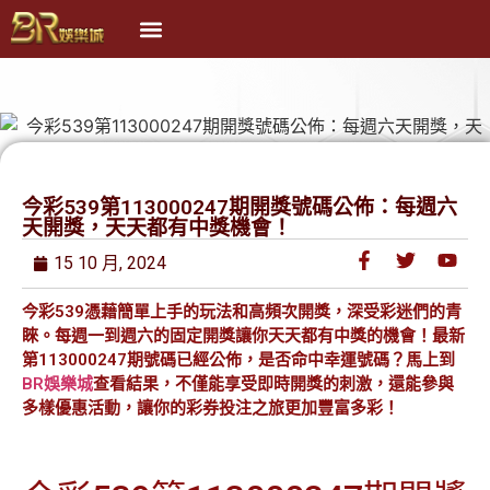
今彩539第113000247期開獎號碼公佈：每週六
天開獎，天天都有中獎機會！
15 10 月, 2024
今彩539憑藉簡單上手的玩法和高頻次開獎，深受彩迷們的青
睞。每週一到週六的固定開獎讓你天天都有中獎的機會！最新
第113000247期號碼已經公佈，是否命中幸運號碼？馬上到
BR娛樂城
查看結果，不僅能享受即時開獎的刺激，還能參與
多樣優惠活動，讓你的彩券投注之旅更加豐富多彩！