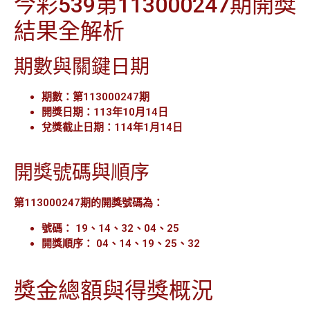
今彩539第113000247期開獎
結果全解析
期數與關鍵日期
期數：第113000247期
開獎日期：113年10月14日
兌獎截止日期：114年1月14日
開獎號碼與順序
第113000247期的開獎號碼為：
號碼：
19、14、32、04、25
開獎順序：
04、14、19、25、32
獎金總額與得獎概況