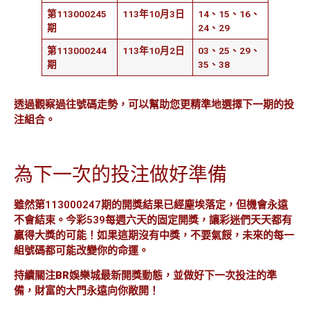
第113000245
113年10月3日
14、15、16、
期
24、29
第113000244
113年10月2日
03、25、29、
期
35、38
透過觀察過往號碼走勢，可以幫助您更精準地選擇下一期的投
注組合。
為下一次的投注做好準備
雖然第113000247期的開獎結果已經塵埃落定，但機會永遠
不會結束。今彩539每週六天的固定開獎，讓彩迷們天天都有
贏得大獎的可能！如果這期沒有中獎，不要氣餒，未來的每一
組號碼都可能改變你的命運。
持續關注BR娛樂城最新開獎動態，並做好下一次投注的準
備，財富的大門永遠向你敞開！