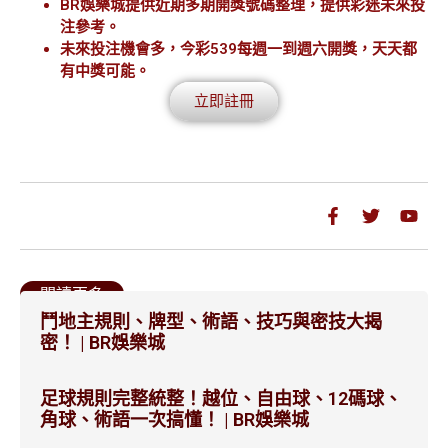
BR娛樂城提供近期多期開獎號碼整理，提供彩迷未來投
注參考。
未來投注機會多，今彩539每週一到週六開獎，天天都
有中獎可能。
立即註冊
分享給朋友
閱讀更多
鬥地主規則、牌型、術語、技巧與密技大揭
密！ | BR娛樂城
足球規則完整統整！越位、自由球、12碼球、
角球、術語一次搞懂！ | BR娛樂城