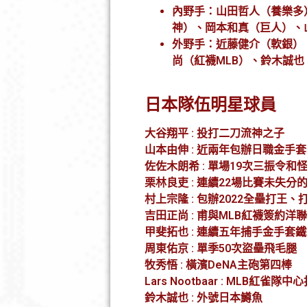
內野手：山田哲人（養樂多
神）、岡本和真（巨人）、
外野手：近藤健介（軟銀）、周
尚（紅襪MLB）、鈴木誠也
日本隊伍明星球員
大谷翔平 : 投打二刀流神之子
山本由伸 : 近兩年包辦日職金
佐佐木朗希 : 單場19次三振令和
栗林良吏 : 連續22場比賽未失分
村上宗隆 : 包辦2022全壘打王
吉田正尚 : 甫與MLB紅襪簽約洋
甲斐拓也 : 連續五年捕手金手套
周東佑京 : 單季50次盜壘飛毛腿
牧秀悟 : 橫濱DeNA主砲第四棒
Lars Nootbaar : MLB紅雀隊中
鈴木誠也 : 外號日本鱒魚