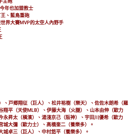
野手主砲
擊王、今年也加盟教士
聯全壘打王、藍鳥重砲
冠軍賽跟世界大賽MVP的太空人內野手
王
王
B）、戸郷翔征（巨人）、松井裕樹（樂天）、佐佐木朗希（羅
谷翔平（天使MLB）、伊藤大海（火腿）、山本由伸（歐力
今永昇太（橫濱）、湯淺京己（阪神）、宇田川優希（歐力
宮城大彌（歐力士）、高橋奎二（養樂多）。
大城卓三（巨人）、中村悠平（養樂多）。