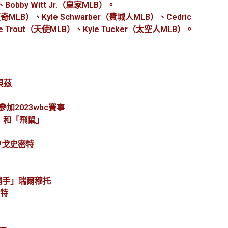
Bobby Witt Jr.（皇家MLB）。
奇MLB）、Kyle Schwarber（費城人MLB）、Cedric
e Trout（天使MLB）、Kyle Tucker（太空人MLB）。
手貝茲
法參加2023wbc賽事
松鼠」和「飛鼠」
MVP戈史密特
高的捕手」瑞爾穆托
奧特