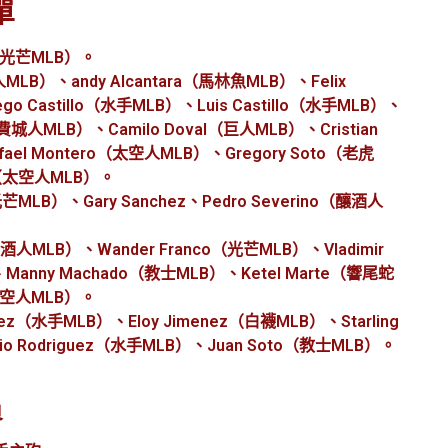
單
s（光芒MLB）。
MLB）、andy Alcantara（馬林魚MLB）、Felix
go Castillo（水手MLB）、Luis Castillo（水手MLB）、
z（費城人MLB）、Camilo Doval（巨人MLB）、Cristian
ael Montero（太空人MLB）、Gregory Soto（老虎
ez（太空人MLB）。
光芒MLB）、Gary Sanchez、Pedro Severino（釀酒人
酒人MLB）、Wander Franco（光芒MLB）、Vladimir
）、Manny Machado（教士MLB）、Ketel Marte（響尾蛇
（太空人MLB）。
dez（水手MLB）、Eloy Jimenez（白襪MLB）、Starling
io Rodriguez（水手MLB）、Juan Soto（教士MLB）。
員