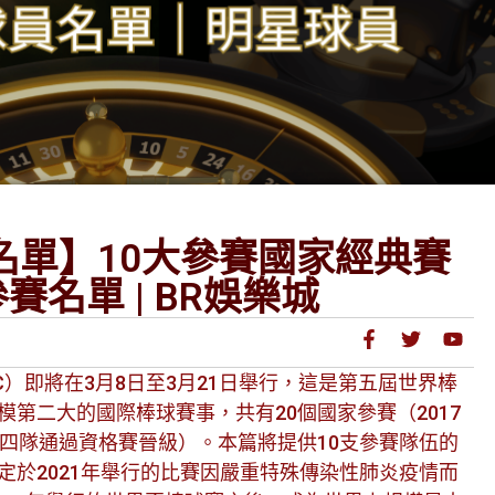
賽名單】10大參賽國家經典賽
名單 | BR娛樂城
BC）即將在3月8日至3月21日舉行，這是第五屆世界棒
第二大的國際棒球賽事，共有20個國家參賽（2017
餘四隊通過資格賽晉級）。本篇將提供10支參賽隊伍的
定於2021年舉行的比賽因嚴重特殊傳染性肺炎疫情而