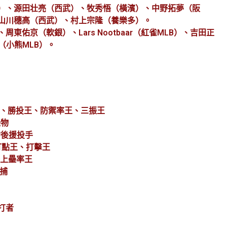
）、源田壮亮（西武）、牧秀悟（橫濱）、中野拓夢（阪
山川穗高（西武）、村上宗隆（養樂多）。
東佑京（軟銀）、Lars Nootbaar（紅雀MLB）、吉田正
（小熊MLB）。
手套、勝投王、防禦率王、三振王
怪物
的後援投手
、打點王、打擊王
聯上壘率王
鐵捕
心打者