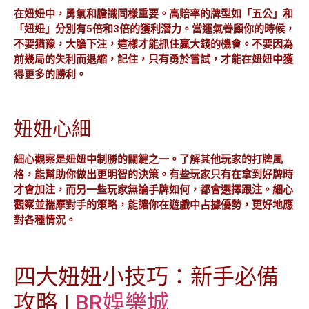
在妞妞中，勇氣和膽識同樣重要。高賠率的牌型如「五公」和
「妞妞」分別有5倍和3倍的獲利潛力。當運氣眷顧你的時候，
不要猶豫，大膽下注，這樣才能抓住贏大錢的機會。不要因為
前幾局的失利而退縮，記住，只有勇於嘗試，才能在妞妞中獲
得更多的勝利。
妞妞心細
細心觀察是妞妞中制勝的關鍵之一。了解其他玩家的打牌風
格，能幫助你做出更明智的決策。有些玩家只有在拿到好牌時
才會加注，而另一些玩家無論手牌如何，都會選擇跟注。細心
觀察並揣摩對手的策略，能讓你在遊戲中占據優勢，更好地應
對各種情況。
四大妞妞小技巧：新手必備
攻略 |
BR娛樂城