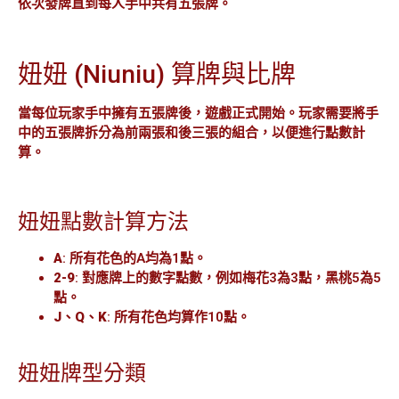
依次發牌直到每人手中共有五張牌。
妞妞 (Niuniu) 算牌與比牌
當每位玩家手中擁有五張牌後，遊戲正式開始。玩家需要將手
中的五張牌拆分為前兩張和後三張的組合，以便進行點數計
算。
妞妞點數計算方法
A
: 所有花色的A均為1點。
2-9
: 對應牌上的數字點數，例如梅花3為3點，黑桃5為5
點。
J、Q、K
: 所有花色均算作10點。
妞妞牌型分類