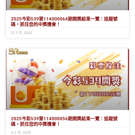
2025今彩539第114000064期開獎結果一覽：追蹤號
碼，抓住您的中獎機會！
13 3 月, 2025
2025今彩539第114000056期開獎結果一覽：追蹤號
碼，抓住您的中獎機會！
4 3 月, 2025