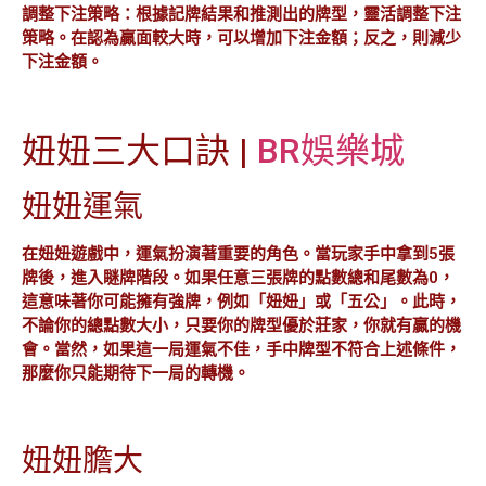
調整下注策略
：根據記牌結果和推測出的牌型，靈活調整下注
策略。在認為贏面較大時，可以增加下注金額；反之，則減少
下注金額。
妞妞三大口訣 |
BR娛樂城
妞妞運氣
在妞妞遊戲中，運氣扮演著重要的角色。當玩家手中拿到5張
牌後，進入瞇牌階段。如果任意三張牌的點數總和尾數為0，
這意味著你可能擁有強牌，例如「妞妞」或「五公」。此時，
不論你的總點數大小，只要你的牌型優於莊家，你就有贏的機
會。當然，如果這一局運氣不佳，手中牌型不符合上述條件，
那麼你只能期待下一局的轉機。
妞妞膽大