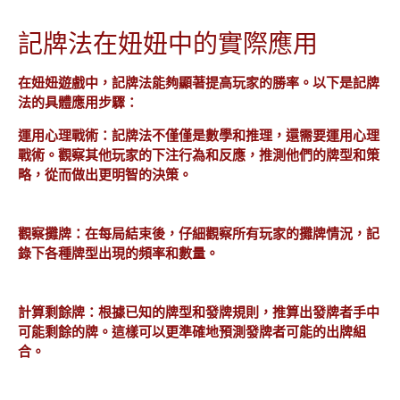
記牌法在妞妞中的實際應用
在妞妞遊戲中，記牌法能夠顯著提高玩家的勝率。以下是記牌
法的具體應用步驟：
運用心理戰術
：記牌法不僅僅是數學和推理，還需要運用心理
戰術。觀察其他玩家的下注行為和反應，推測他們的牌型和策
略，從而做出更明智的決策。
觀察攤牌
：在每局結束後，仔細觀察所有玩家的攤牌情況，記
錄下各種牌型出現的頻率和數量。
計算剩餘牌
：根據已知的牌型和發牌規則，推算出發牌者手中
可能剩餘的牌。這樣可以更準確地預測發牌者可能的出牌組
合。