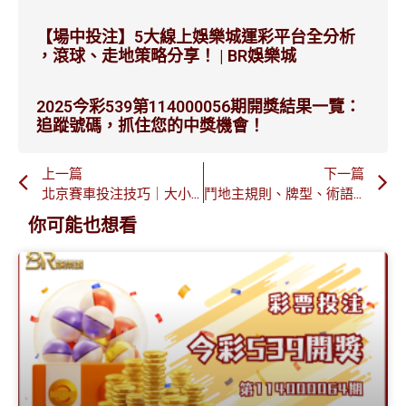
【場中投注】5大線上娛樂城運彩平台全分析
，滾球、走地策略分享！ | BR娛樂城
2025今彩539第114000056期開獎結果一覽：
追蹤號碼，抓住您的中獎機會！
上一篇
下一篇
北京賽車投注技巧｜大小特投注法詳盡解析 | BR娛樂城
鬥地主規則、牌型、術語、技巧與密技大揭密！ | BR娛樂城
你可能也想看