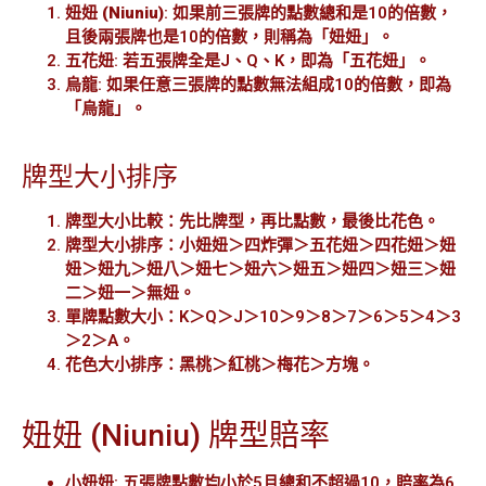
妞妞 (Niuniu)
: 如果前三張牌的點數總和是10的倍數，
且後兩張牌也是10的倍數，則稱為「妞妞」。
五花妞
: 若五張牌全是J、Q、K，即為「五花妞」。
烏龍
: 如果任意三張牌的點數無法組成10的倍數，即為
「烏龍」。
牌型大小排序
牌型大小比較：先比牌型，再比點數，最後比花色。
牌型大小排序：小妞妞＞四炸彈＞五花妞＞四花妞＞妞
妞＞妞九＞妞八＞妞七＞妞六＞妞五＞妞四＞妞三＞妞
二＞妞一＞無妞。
單牌點數大小：K＞Q＞J＞10＞9＞8＞7＞6＞5＞4＞3
＞2＞A。
花色大小排序：黑桃＞紅桃＞梅花＞方塊。
妞妞 (Niuniu) 牌型賠率
小妞妞
: 五張牌點數均小於5且總和不超過10，賠率為6