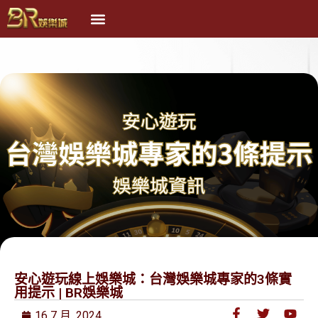
安心遊玩線上娛樂城：台灣娛樂城專家的3條實
用提示 | BR娛樂城
16 7 月, 2024