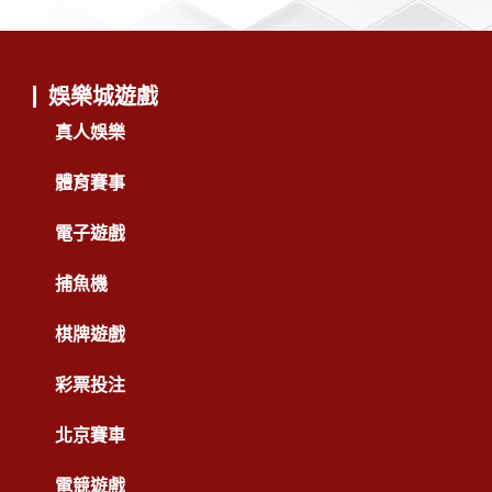
娛樂城遊戲
真人娛樂
體育賽事
電子遊戲
捕魚機
棋牌遊戲
彩票投注
北京賽車
電競遊戲